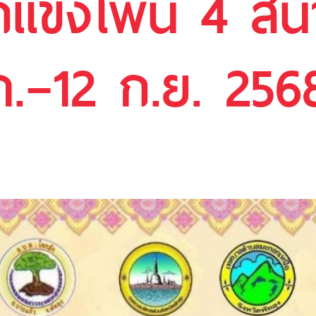
ศึกแข่งโพน 4 ส
ค.–12 ก.ย. 256