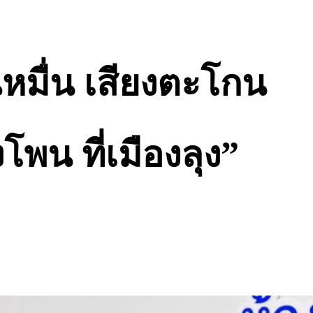
นหมื่น เสียงตะโกน
งโพน ที่เมืองลุง”