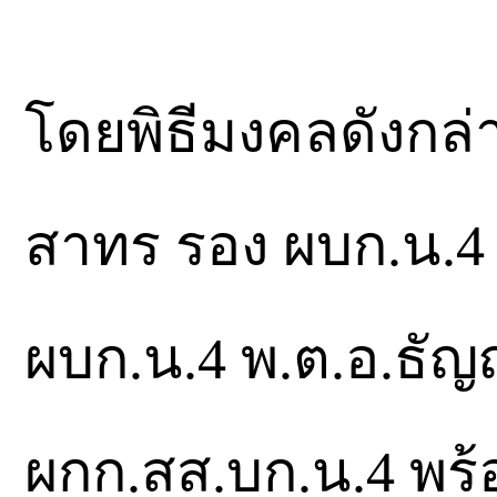
โดยพิธีมงคลดังกล่
สาทร รอง ผบก.น.4 
ผบก.น.4 พ.ต.อ.ธัญ
ผกก.สส.บก.น.4 พร