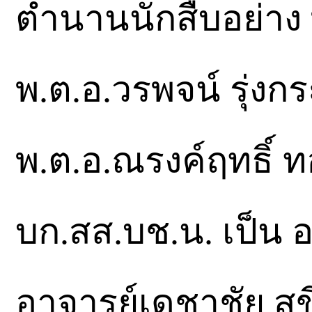
ตำนานนักสืบอย่าง พ
พ.ต.อ.วรพจน์ รุ่งก
พ.ต.อ.ณรงค์ฤทธิ์
บก.สส.บช.น. เป็น 
อาจารย์เดชาชัย สุขี