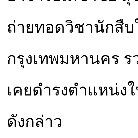
ถ่ายทอดวิชานักสืบใ
กรุงเทพมหานคร รว
เคยดำรงตำแหน่งใน 
ดังกล่าว