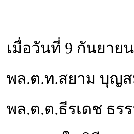
เมื่อวันที่ 9 กันยา
พล.ต.ท.สยาม บุญ
พล.ต.ต.ธีรเดช ธรรม