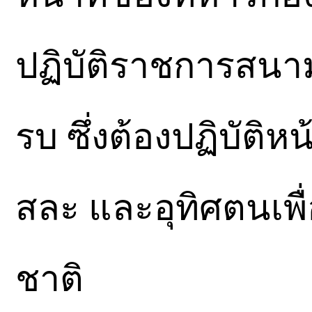
ปฏิบัติราชการสนา
รบ ซึ่งต้องปฏิบัติห
สละ และอุทิศตนเพื
ชาติ