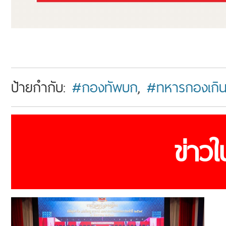
ป้ายกำกับ:
#กองทัพบก
,
#ทหารกองเกิ
ข่าว