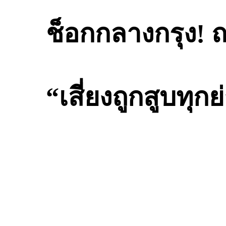
ช็อกกลางกรุง! 
“เสี่ยงถูกสูบทุกย