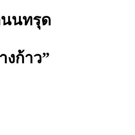
ถนนทรุด
่างก้าว”