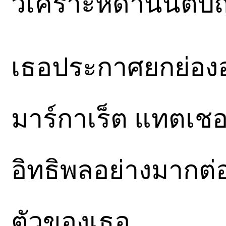
วิเคราะห์ด้านนิติบั
เธอประกาศยกย่องอ
มาร์กาเร็ต แทตเชอร
อิทธิพลอย่างมากต่
ตัวของเธอ