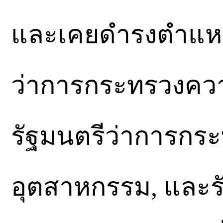
และเคยดำรงตำแหน่
ว่าการกระทรวงควา
รัฐมนตรีว่าการกร
อุตสาหกรรม, และร