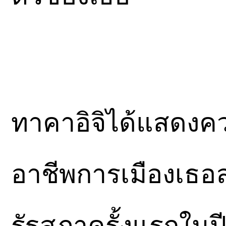
ทาคาอิจิได้แสดงควา
อาชีพการเมือง
เธอล
รัฐสภาครั้งแรกในปี