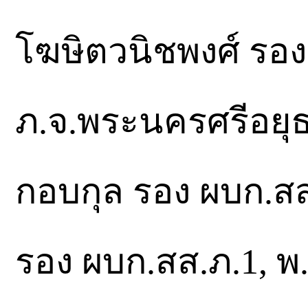
โฆษิตวนิชพงศ์ รอง
ภ.จ.พระนครศรีอยุ
กอบกุล รอง ผบก.สส.
รอง ผบก.สส.ภ.1, พ.