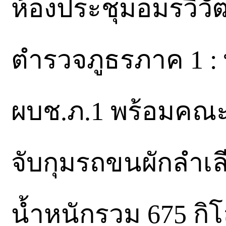
ห้องประชุมอมรวิว
ตำรวจภูธรภาค 1 : พ
ผบช.ภ.1 พร้อมคณ
จับกุมรถขนผักลำเ
น้ำหนักรวม 675 กิ