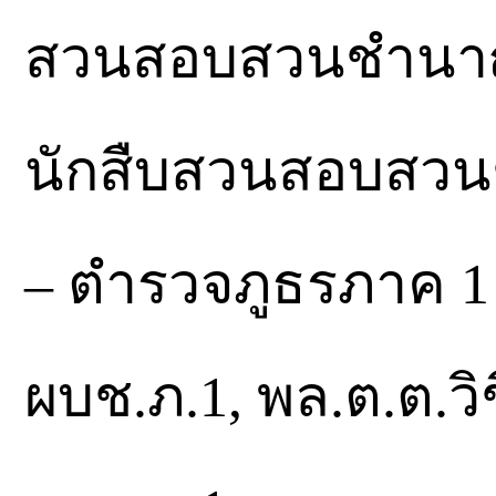
สวนสอบสวนชำนาญก
นักสืบสวนสอบสว
– ตำรวจภูธรภาค 1 
ผบช.ภ.1, พล.ต.ต.วิ