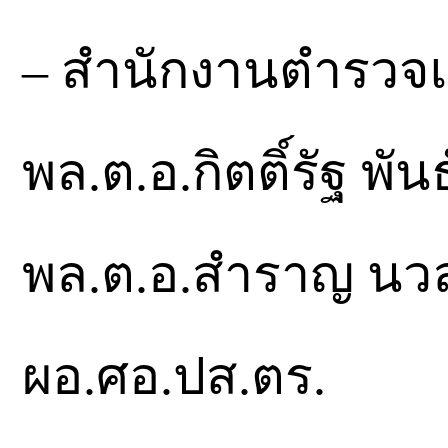
– สำนักงานตำรวจแ
พล.ต.อ.กิตติ์รัฐ พันธ
พล.ต.อ.สำราญ นวล
ผอ.ศอ.ปส.ตร.