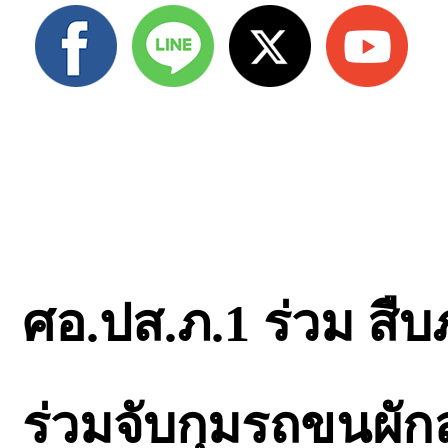
ศอ.ปส.ภ.1 ร่วม สืบ
ร่วมจับกุมรถขนผัก