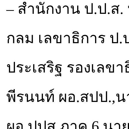
– สำนักงาน ป.ป.ส. 
กลม เลขาธิการ ป.ป.
ประเสริฐ รองเลขาธ
พีรนนท์ ผอ.สปป.,นา
ผอ.ปปส.ภาค 6,นาย