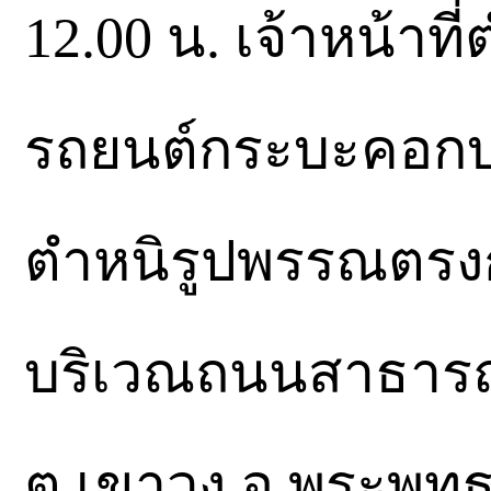
12.00 น. เจ้าหน้าท
รถยนต์กระบะคอกบรร
ตำหนิรูปพรรณตรงกั
บริเวณถนนสาธารณ
ต.เขาวง อ.พระพุทธ