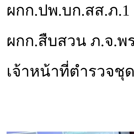
ผกก.ปพ.บก.สส.ภ.1 แ
ผกก.สืบสวน ภ.จ.พ
เจ้าหน้าที่ตำรวจชุด