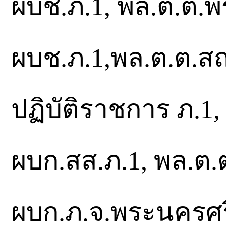
ผบช.ภ.1, พล.ต.ต.พรพ
ผบช.ภ.1,พล.ต.ต.ส
ปฏิบัติราชการ ภ.1
ผบก.สส.ภ.1, พล.ต.ต.
ผบก.ภ.จ.พระนครศรีอ