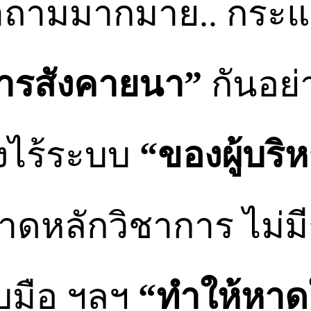
ถามมากมาย.. กระแส
การสังคายนา”
กันอย่
งไร้ระบบ
“ของผู้บริห
ขาดหลักวิชาการ ไม่ม
ับมือ ฯลฯ
“ทำให้หาด