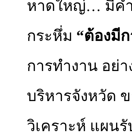
หาดใหญ่… มีคำ
กระหึ่ม
“ต้องมี
การทำงาน อย่า
บริหารจังหวัด 
วิเคราะห์ แผนร