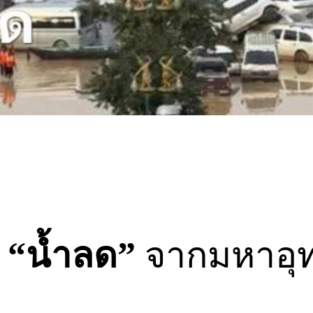
“นํ้าลด”
จากมหาอุท