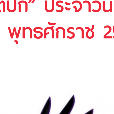
้ปีก” ประจำวันศ
 พุทธศักราช 2