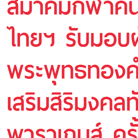
สมาคมกีฬาคน
ไทยฯ รับมอบผ้
พระพุทธทองคำส
เสริมสิริมงคล
พาราเกมส์ ครั้