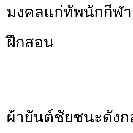
มงคลแก่ทัพนักกีฬา
ฝึกสอน
ผ้ายันต์ชัยชนะดัง