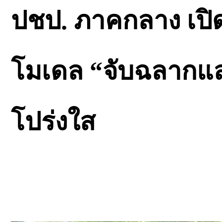
ปชป. ภาคกลาง เปิด
โมเดล “จับฉลากแสด
โปร่งใส