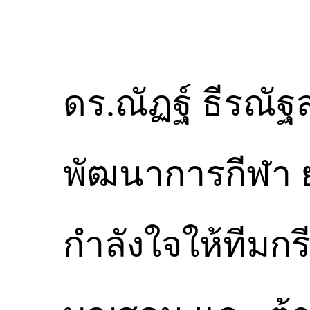
ดร.ณัฏฐ์ ธีรณั
พัฒนาการกีฬา 
กำลังใจให้ทีมก