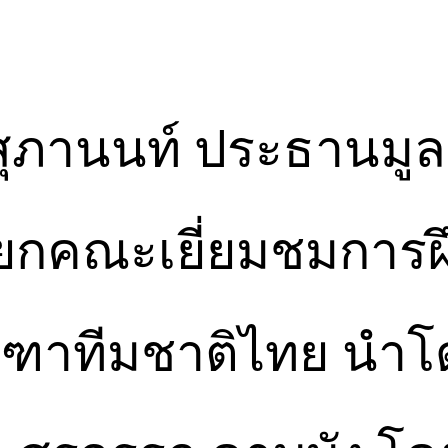
ฐสุภานนท์ ประธานมูล
ยกคณะเยี่ยมชมการ
รีฑาทีมชาติไทย นำโด