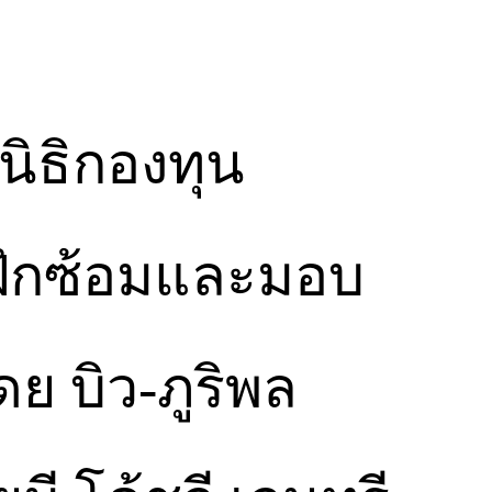
นิธิกองทุน
ฝึกซ้อมและมอบ
ย บิว-ภูริพล