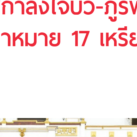
้กำลังใจบิว-ภู
่เป้าหมาย 17 เห