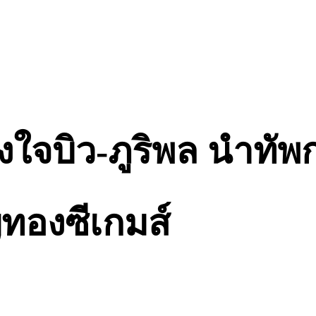
งใจบิว-ภูริพล นำทัพกร
ทองซีเกมส์