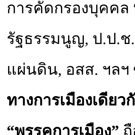
การคัดกรองบุคคล
รัฐธรรมนูญ, ป.ป.ช.
แผ่นดิน, อสส. ฯลฯ ซ
ทางการเมืองเดียวก
“พรรคการเมือง”
ถื