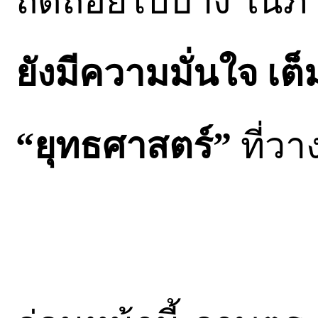
ถดถอยไปบ้าง ในภา
ยังมีความมั่นใจ เต็ม
“ยุทธศาสตร์”
ที่วา