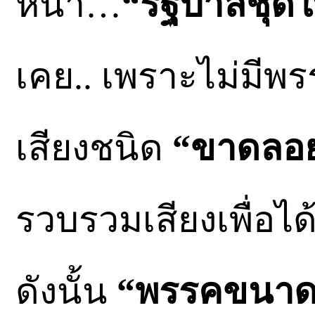
หน้า…
“รัฐบาลชุดใ
เคย.. เพราะไม่มีพ
เสียงชนิด
“ขาดลอย
รวบรวมเสียงเพื่อได
ดังนั้น
“พรรคขนาด