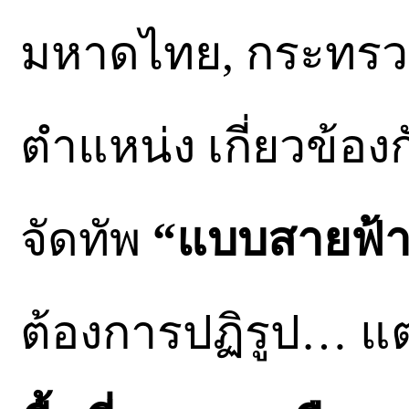
มหาดไทย, กระทรว
ตำแหน่ง เกี่ยวข้องก
จัดทัพ
“แบบสายฟ้
ต้องการปฏิรูป… แ