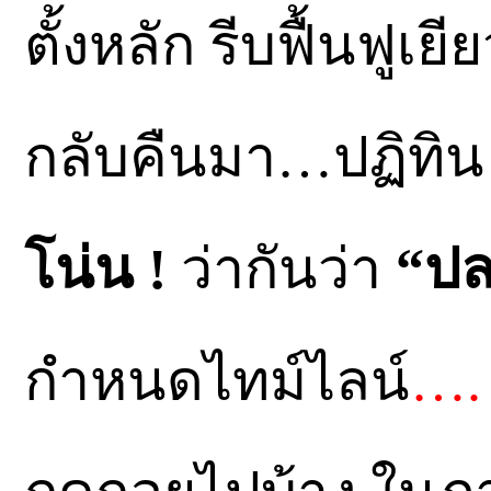
ตั้งหลัก รีบฟื้นฟูเย
กลับคืนมา…ปฏิทิ
โน่น !
ว่ากันว่า
“ปล
กำหนดไทม์ไลน์
….