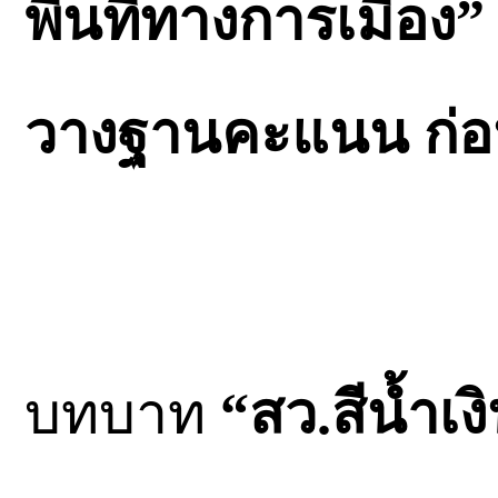
พื้นที่ทางการเมือง”
วางฐานคะแนน ก่อนถึ
บทบาท
“สว.สีนํ้าเง