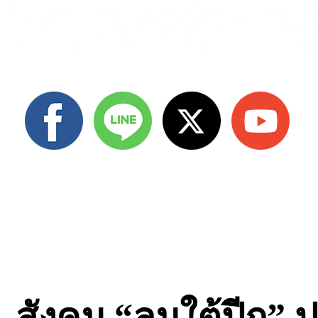
สังคม “ลมใต้ปีก” ป