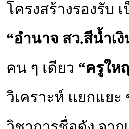
โครงสร้างรองรับ เ
“อำนาจ สว.สีนํ้าเงิ
คน ๆ เดียว
“ครูใหญ่
วิเคราะห์ แยกแยะ
วิชาการชื่อดัง จาก