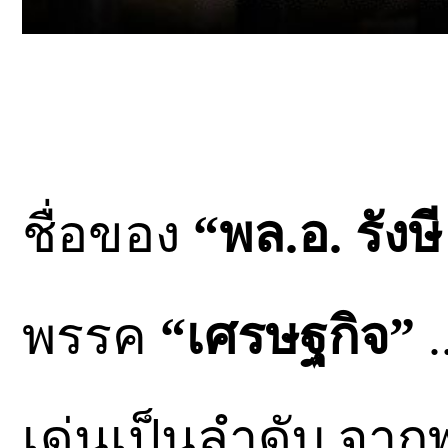
ชื่อของ
“พล.อ. รังษ
พรรค
“เศรษฐกิจ”
.
เด่นเป็นลำดับ จาก