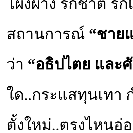
โผงผาง รักชาติ ร
สถานการณ์
“ชายแ
ว่า
“อธิปไตย และศัก
ใด..กระแสทุนเทา 
ตั้งใหม่..ตรงไหนอ