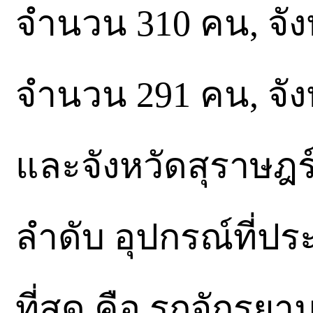
จำนวน 310 คน, จั
จำนวน 291 คน, จัง
และจังหวัดสุราษฎ
ลำดับ อุปกรณ์ที่
ที่สุด คือ รถจักรย