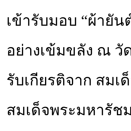
เข้ารับมอบ “ผ้ายันต
อย่างเข้มขลัง ณ ว
รับเกียรติจาก สมเ
สมเด็จพระมหารัชมง