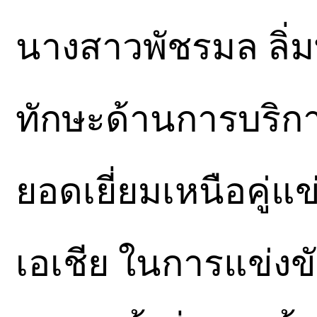
นางสาวพัชรมล ลิ่
ทักษะด้านการบริกา
ยอดเยี่ยมเหนือคู่แ
เอเชีย ในการแข่งขัน