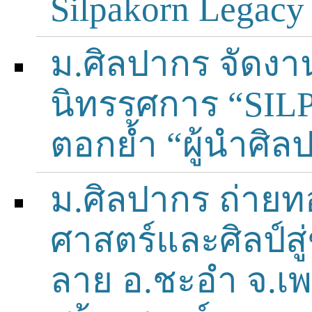
Silpakorn Legacy
ม.ศิลปากร จัดง
นิทรรศการ “S
ตอกย้ำ “ผู้นำศิล
ม.ศิลปากร ถ่ายท
ศาสตร์และศิลป์สู
ลาย อ.ชะอำ จ.เพ