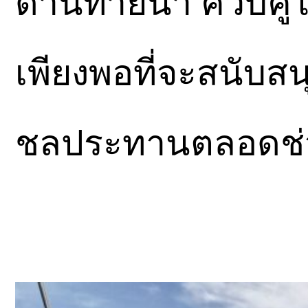
ด้านท้ายน้ำ ควบคู่
เพียงพอที่จะสนับส
ชลประทานตลอดช่วง