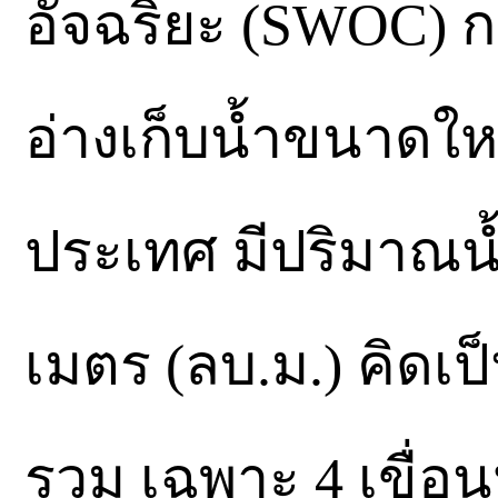
อัจฉริยะ (SWOC) 
อ่างเก็บน้ำขนาดใ
ประเทศ มีปริมาณน้
เมตร (ลบ.ม.) คิดเ
รวม เฉพาะ 4 เขื่อนห