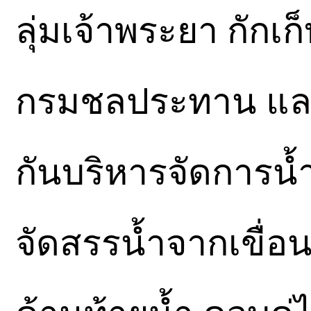
ลุ่มเจ้าพระยา กักเก
กรมชลประทาน และหน
กันบริหารจัดการน้
จัดสรรน้ำจากเขื่