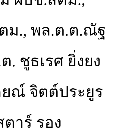
ตม., พล.ต.ต.ณัฐ
. ชูธเรศ ยิ่งยง
ยณ์ จิตต์ประยูร
สตาร์ รอง