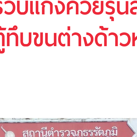
บแกงค์วัยรุ่นส
้ทึบขนต่างด้าว