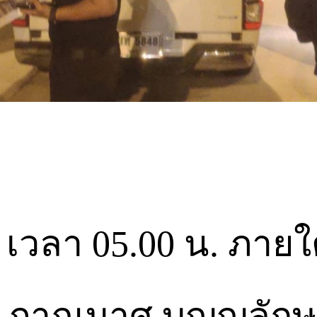
ธ.ค. เวลา 05.00 น. ภ
.ภาณุมาศ บุญญลักษม