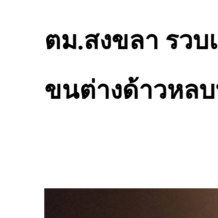
ตม.สงขลา รวบแกง
ขนต่างด้าวหลบห