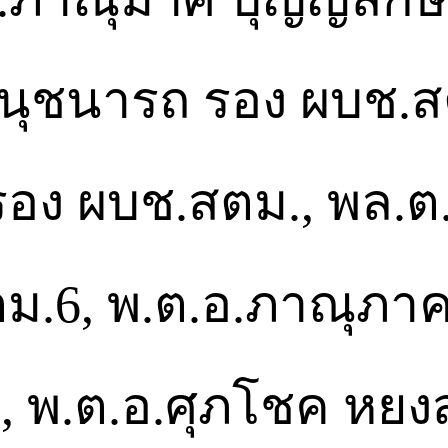
นุชนารถ รอง ผบช.ส
ง ผบช.สตม., พล.ต.ต
ม.6, พ.ต.อ.ภาณุภาค
6, พ.ต.อ.ศุภโชค หยง