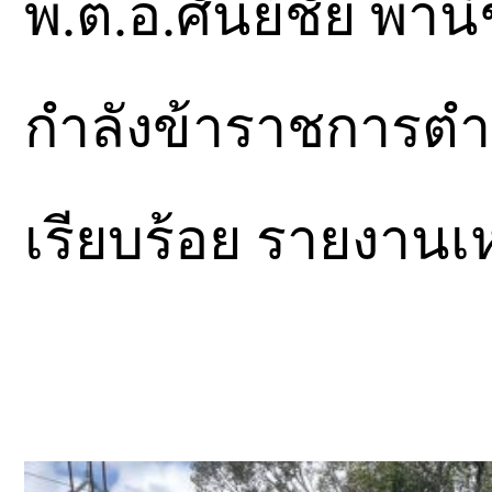
พ.ต.อ.ศันย์ชัย พาน
กำลังข้าราชการตำรว
เรียบร้อย รายงานเ