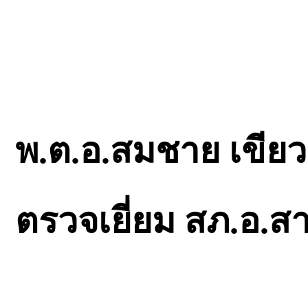
พ.ต.อ.สมชาย เขียวจ
ตรวจเยี่ยม สภ.อ.สา