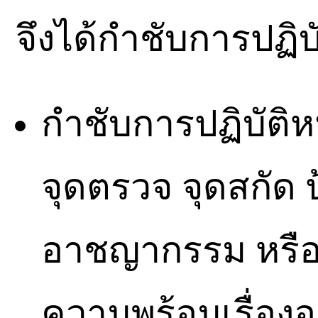
จึงได้กำชับการปฏิบัต
กำชับการปฏิบัติห
จุดตรวจ จุดสกัด
อาชญากรรม หรือก
ความพร้อมเรื่องอ