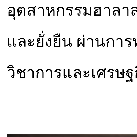
อุตสาหกรรมฮาลาลไ
และยั่งยืน ผ่านการพ
วิชาการและเศรษฐก