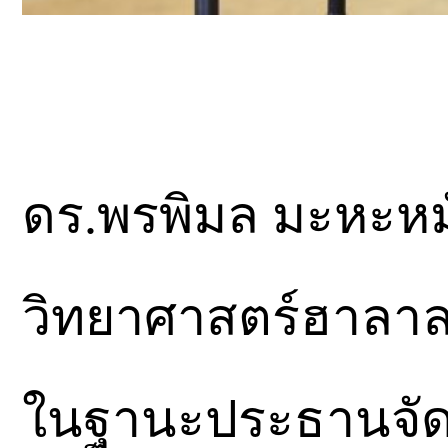
ดร.พรพิมล มะหะหมั
วิทยาศาสตร์ฮาลาล
ในฐานะประธานจัดง