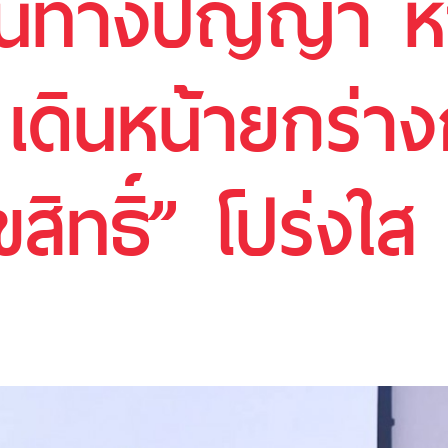
สินทางปัญญา 
 เดินหน้ายกร่
ิขสิทธิ์” โปร่งใ