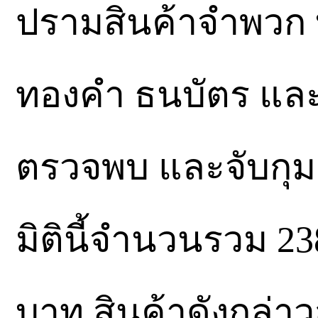
ปรามสินค้าจำพวก บุห
ทองคำ ธนบัตร และ
ตรวจพบ และจับกุมค
มิตินี้จำนวนรวม 238
บาท สินค้าดังกล่