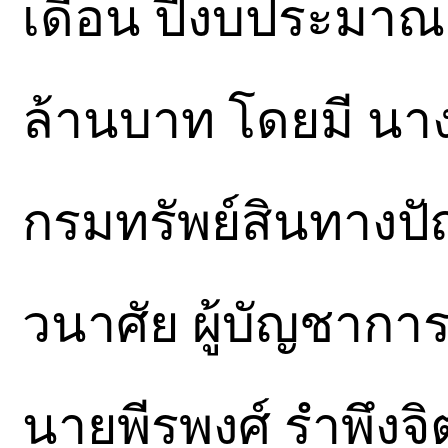
เดือน ปีงบประมาณ 
ล้านบาท โดยมี นาง
กรมทรัพย์สินทางปั
วนาศัย ผู้บัญชาก
นายพีรพงศ์ รำพึงจิ