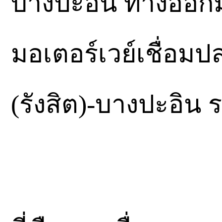
บางปะอิน ทางออกมี
มอเตอร์เวย์เชื่อม
(รังสิต)-บางปะอิน 