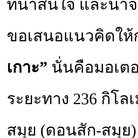
ที่น่าสนใจ และน่าจ
ขอเสนอแนวคิดให้ก่
เกาะ”
นั่นคือมอเตอร
ระยะทาง 236 กิโลเ
สมุย (ดอนสัก-สมุย)