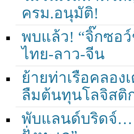
ครม.อนุมัติ!
พบแล้ว! “จิ๊กซอว
ไทย-ลาว-จีน
ย้ายท่าเรือคลอง
ลืมต้นทุนโลจิสติก
พับแลนด์บริดจ์… 