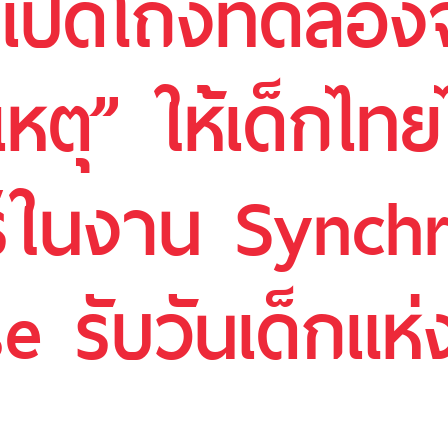
นเปิดโถงทดลอ
เหตุ” ให้เด็กไท
์ในงาน Synchr
 รับวันเด็กแห่