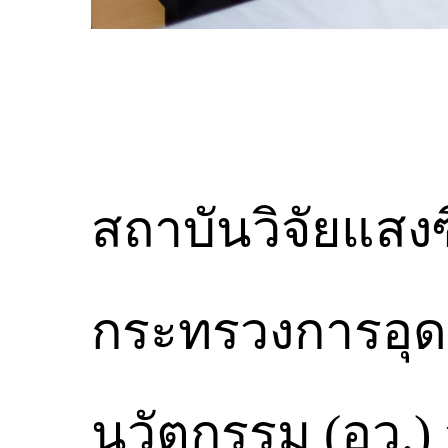
สถาบันวิจัยแส
กระทรวงการอุดม
นวัตกรรม (อว.) 