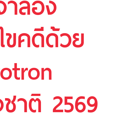
งจำลอง
ยไขคดีด้วย
otron
งชาติ 2569