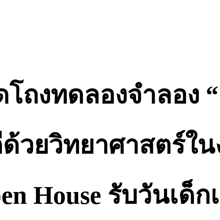
ดโถงทดลองจำลอง “สถ
ีด้วยวิทยาศาสตร์ใ
n House รับวันเด็ก