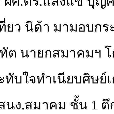
69) ผศ.ดร.แสงแข บุญ
ี่ยว นิด้า มามอบกระเ
ิยะทัต นายกสมาคมฯ 
ับใจทำเนียบศิษย์เก่า
 สนง.สมาคม ชั้น 1 ตึ