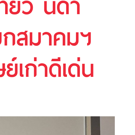
่ยว นิด้า
นายกสมาคมฯ
์เก่าดีเด่น