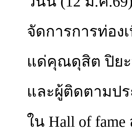
วันนี้ (12 ม.ค.
จัดการการท่องเท
แด่คุณดุสิต ป
และผู้ติดตามประท
ใน Hall of fame