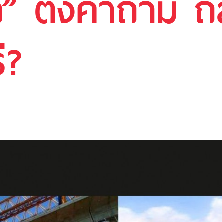
 ตั้งคำถาม ถล่
่?