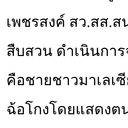
เพชรสงค์ สว.สส.สน
สืบสวน ดำเนินการจ
คือชายชาวมาเลเซีย
ฉ้อโกงโดยแสดงตนเ