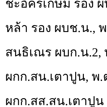
ชะอัครเกษม รอง ผบ
หล้า รอง ผบช.น., พ
สนธิเณร ผบก.น.2, 
ผกก.สน.เตาปูน, พ.ต
ผกก.สส.สน.เตาปูน สั