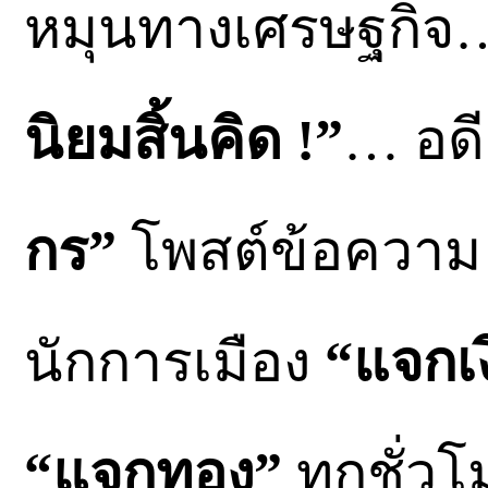
หมุนทางเศรษฐกิจ…
นิยมสิ้นคิด !”
… อด
กร”
โพสต์ข้อความ อ
นักการเมือง
“แจกเ
“แจกทอง”
ทุกชั่ว