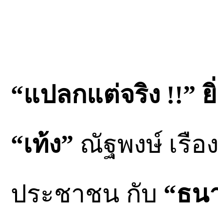
“แปลกแต่จริง !!” ยิ่ง
“เท้ง”
ณัฐพงษ์ เรือ
ประชาชน กับ
“ธนาธ