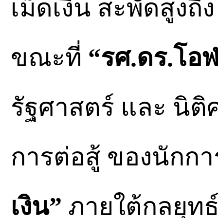
เม็ดเงิน สะพัดสูงถึ
ขณะที่
“รศ.ดร.โอฬา
รัฐศาสตร์ และ นิต
การต่อสู้ ของนักกา
เงิน”
ภายใต้กลยุทธ