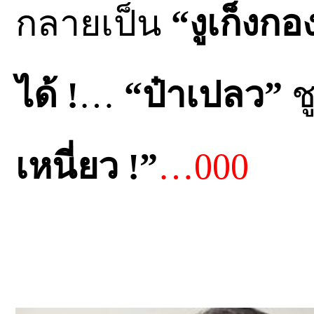
กลายเป็น
“งูเก็งก
ได้ !
…
“ป๋าเปลว”
ชู
เหนี่ยว !”
…000