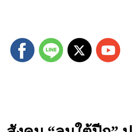
สังคม “ลมใต้ปีก” ป