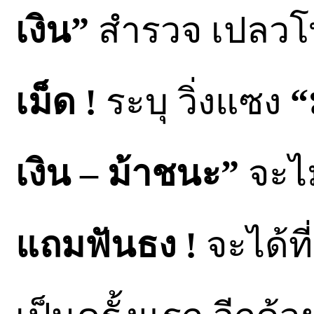
เงิน”
สำรวจ เปลวโพ
เม็ด !
ระบุ วิ่งแซง
“
เงิน – ม้าชนะ”
จะไม
แถมฟันธง !
จะได้ที