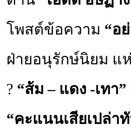
โพสต์ข้อความ
“อย่
ฝ่ายอนุรักษ์นิยม แห
?
“ส้ม – แดง -เทา”
“คะแนนเสียเปล่าทั