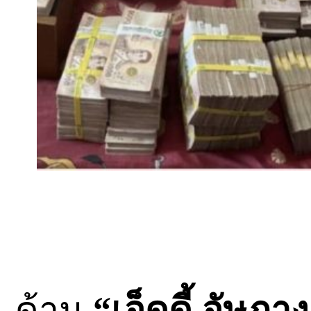
ด้าน
“เอ็ดดี้ อัษฏ