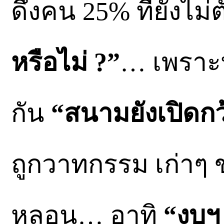
ดึงคน 25% ที่ยังไม
หรือไม่ ?”
… เพราะท
กัน
“สนามยังเปิดกว
ถูกวาทกรรม เก่า
หลอน… อาทิ
“งบฯ 