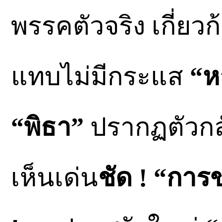
พรรคตัวจริง เกี่ยว
แทบไม่มีกระแส
“ห
“พิธา”
ปรากฏตัวก
เห็นเด่น
ชัด ! “การข