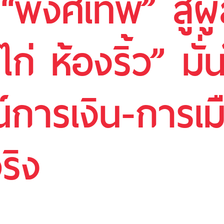
พงศ์เทพ” สู่ผู
ก่ ห้องริ้ว” มั่
การเงิน-การเม
ริง