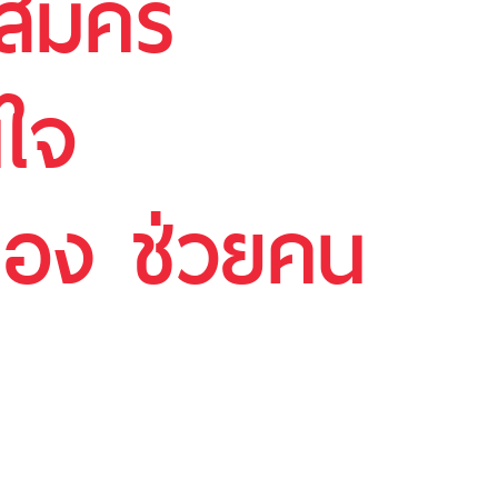
้สมัคร
นใจ
ือง ช่วยคน