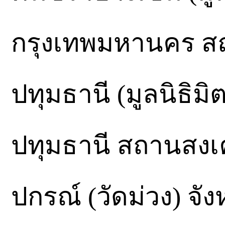
กรุงเทพมหานคร ส
ปทุมธานี (มูลนิธิม
ปทุมธานี สถานสง
ปกรณ์ (วัดม่วง) จ