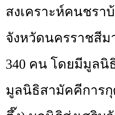
สงเคราะห์คนชราบ้
จังหวัดนครราชสีมา
340 คน โดยมีมูลนิธ
มูลนิธิสามัคคีการกุศ