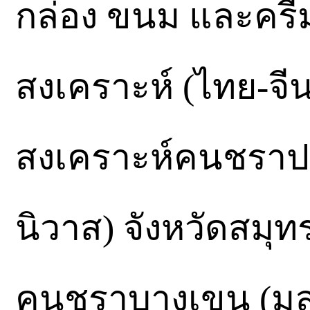
กล่อง ขนม และครีม
สงเคราะห์ (ไทย-จ
สงเคราะห์คนชราปาก
นิวาส) จังหวัดสม
คนชราบางเขน (มูลน