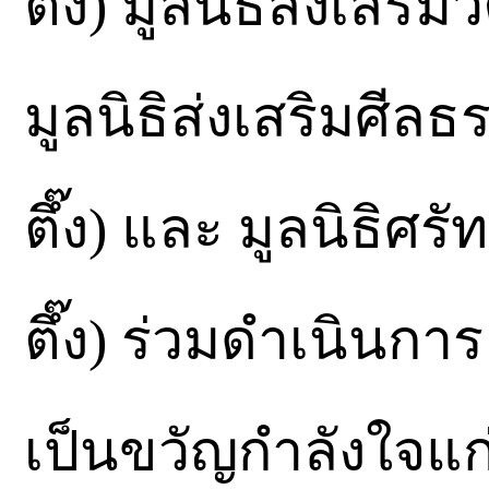
ตึ๊ง) มูลนิธิส่งเสริมว
มูลนิธิส่งเสริมศีลธ
ตึ๊ง) และ มูลนิธิศรั
ตึ๊ง) ร่วมดำเนินการ
เป็นขวัญกำลังใจแก่