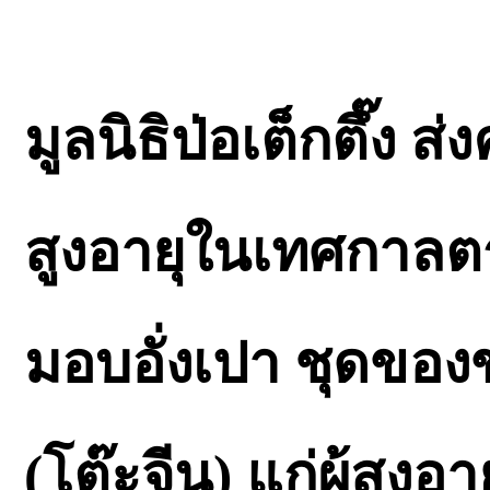
มูลนิธิป่อเต็กตึ๊ง 
สูงอายุในเทศกาลตร
มอบอั่งเปา ชุดของ
(โต๊ะจีน) แก่ผู้สู