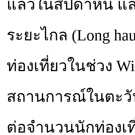
แล้วในสัปดาห์นี้ แ
ระยะไกล (Long haul)
ท่องเที่ยวในช่วง W
สถานการณ์ในตะวั
ต่อจำนวนนักท่องเท