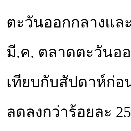
ตะวันออกกลางและย
มี.ค. ตลาดตะวันอ
เทียบกับสัปดาห์ก่อ
ลดลงกว่าร้อยละ 2