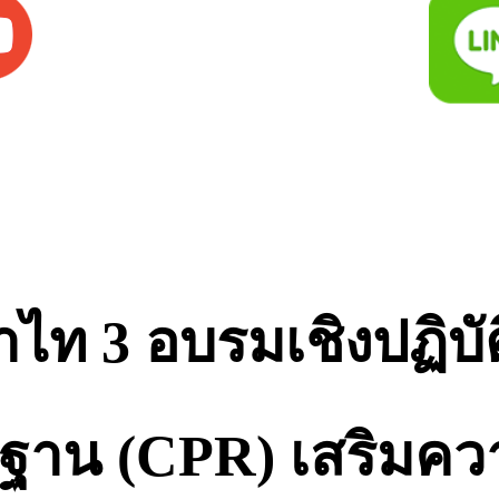
ท 3 อบรมเชิงปฏิบั
ื้นฐาน (CPR) เสริมค