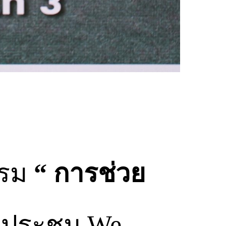
บรม
“ การช่วย
ประชุม We