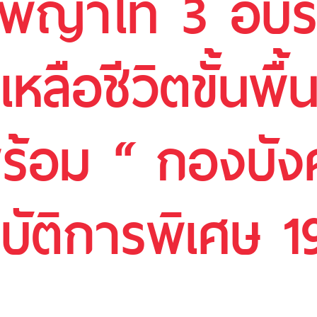
ญาไท 3 อบรมเ
หลือชีวิตขั้นพื
ร้อม “ กองบัง
ัติการพิเศษ 1