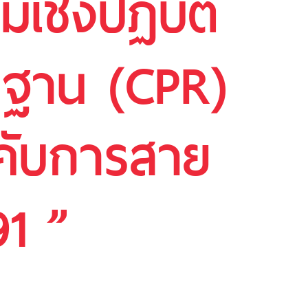
ชิงปฏิบัติ
้นฐาน (CPR)
คับการสาย
91 ”