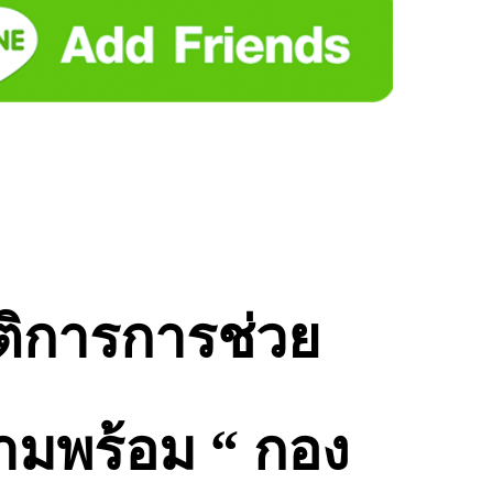
ติการการช่วย
วามพร้อม “ กอง