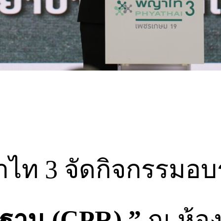
ไท 3 จัดกิจกรรมอ
้นฐาน (CPR) ”
ณ ห้อง