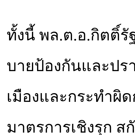
ทั้งนี้ พล.ต.อ.กิตติ์
บายป้องกันและปรา
เมืองและกระทำผิด
มาตรการเชิงรุก สก