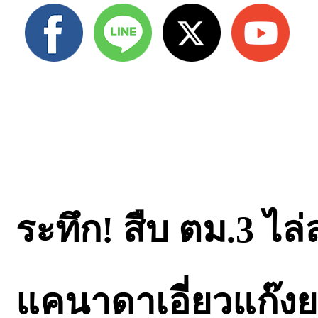
ระทึก! สืบ ตม.3 ไล่
แคนาดาเอี่ยวแก๊ง