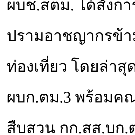
ผบช.สตม. ได้สั่งกา
ปรามอาชญากรข้าม
ท่องเที่ยว โดยล่าส
ผบก.ตม.3 พร้อมคณะผ
สืบสวน กก.สส.บก.ตม