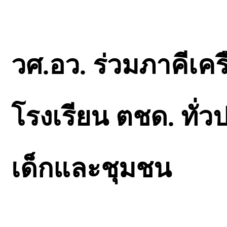
วศ.อว. ร่วมภาคีเคร
โรงเรียน ตชด. ทั่ว
เด็กและชุมชน