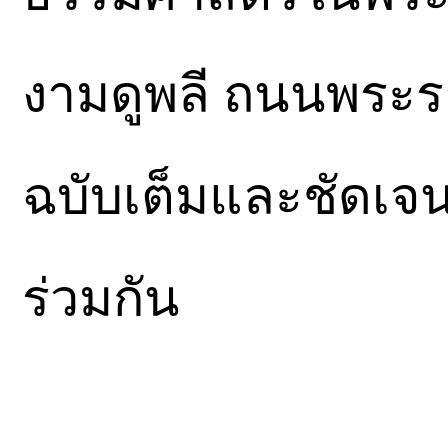
งามดูพลี ถนนพระรา
ฉบับเต็มและชัดเจ
ร่วมกัน