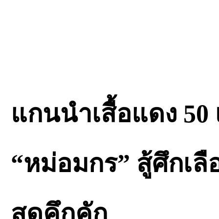
แกนนำเสื้อแดง 50 
“หม่อมกร” สู้ศึกเลื
สุดคึกคัก