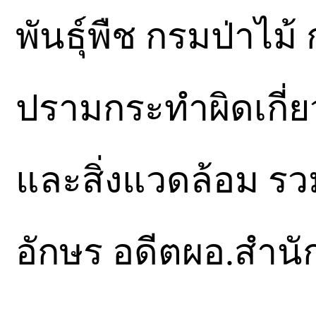
พันธุ์พืช กรมป่าไม้
ปรามกระทำผิดเกี่
และสิ่งแวดล้อม รวมท
อักษร อดีตผอ.สำนัก