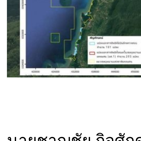
นายชาญชัย กิจศัก