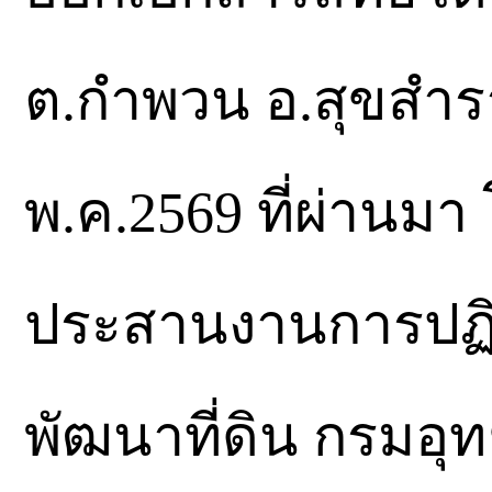
ต.กำพวน อ.สุขสำราญ
พ.ค.2569 ที่ผ่านมา
ประสานงานการปฏิบั
พัฒนาที่ดิน กรมอุ