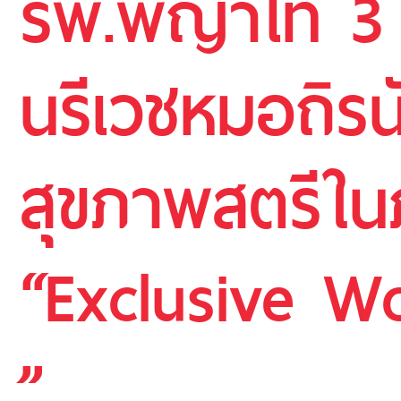
รพ.พญาไท 3 ผ
นรีเวชหมอถิร
สุขภาพสตรีใน
“Exclusive W
”