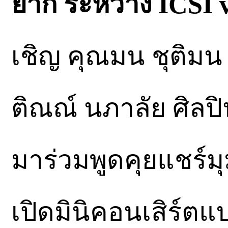
ยาก ระหว่าง ICSI 
เชิญ คุณมน ชุติมน
ติณณ์ นภาลัย ศิลป
มาร่วมพูดคุยแชร์มุ
เปิดมินิคอนเสิร์ต