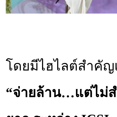
โดยมีไฮไลต์สำคัญ
“จ่ายล้าน…แต่ไม่ส