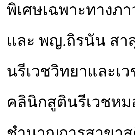
พิเศษเฉพาะทางภา
และ พญ.ถิรนัน สาสุ
นรีเวชวิทยาและเวช
คลินิกสูตินรีเวชห
ชำนาญการสาขาสูติ