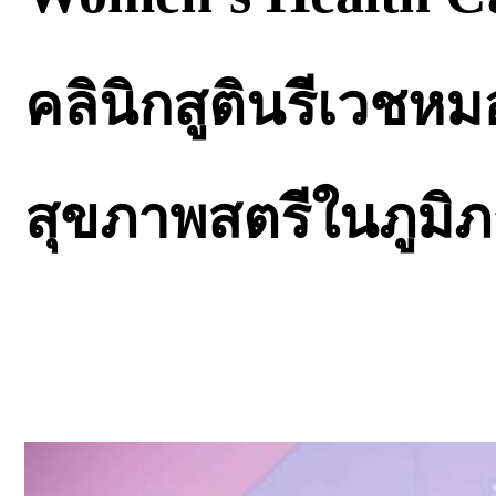
คลินิกสูตินรีเวชห
สุขภาพสตรีในภูมิ