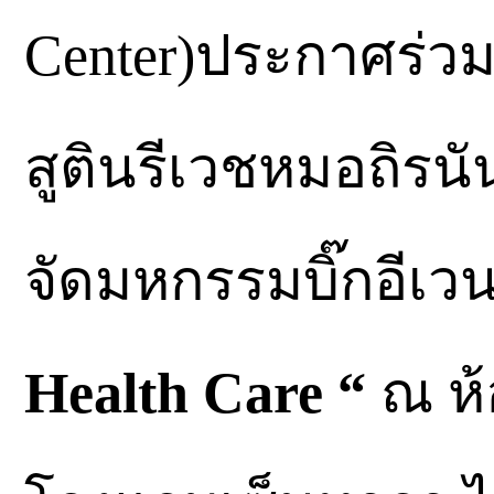
Center)ประกาศร่วม
สูตินรีเวชหมอถิรนัน
จัดมหกรรมบิ๊กอีเวน
Health Care “
ณ ห