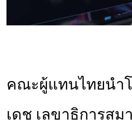
คณะผู้แทนไทยนำโด
เดช เลขาธิการสม