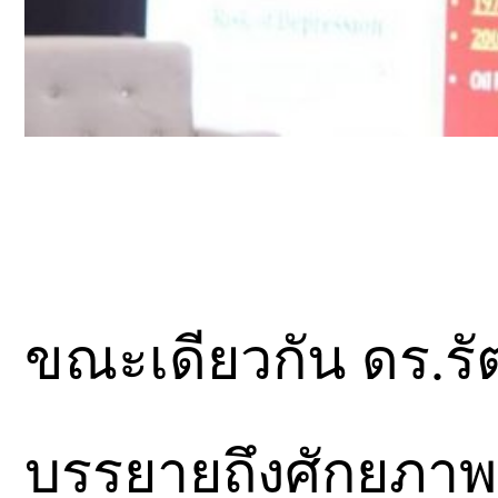
ขณะเดียวกัน ดร.ร
บรรยายถึงศักยภา