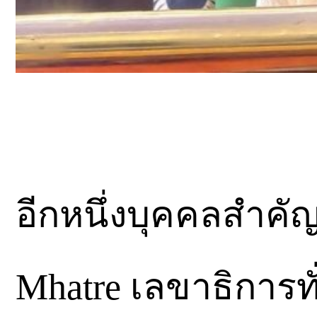
อีกหนึ่งบุคคลสำคัญท
Mhatre เลขาธิการทั