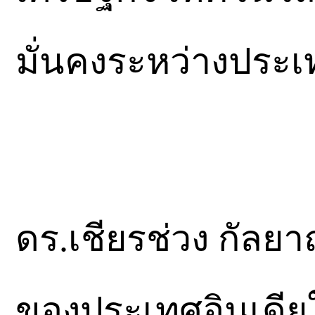
มั่นคงระหว่างประ
ดร.เชียรช่วง กัลย
ของประเทศอินเดีย