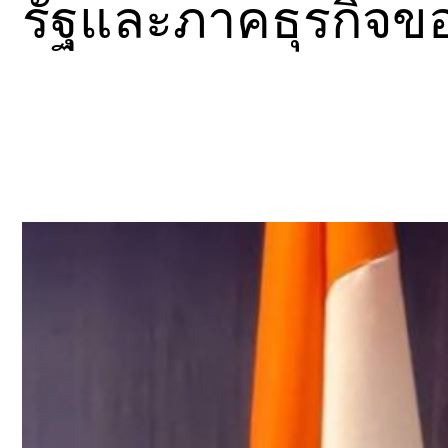
รัฐและภาคธุรกิจข