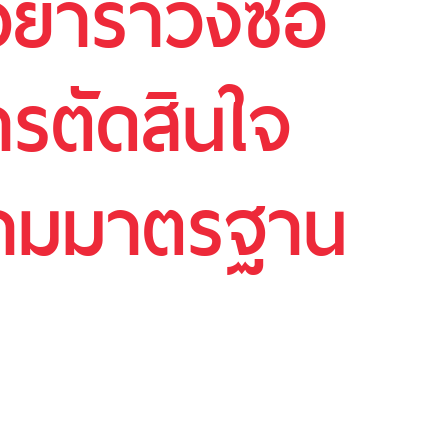
่ารำวงซื้อ
รตัดสินใจ
ตามมาตรฐาน