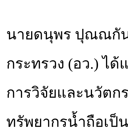
นายดนุพร ปุณณกันต
กระทรวง (อว.) ได
การวิจัยและนวัตกรร
ทรัพยากรน้ำถือเ