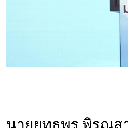
นายยุทธพร พิรุณสา