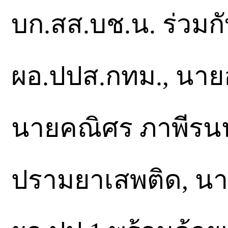
บก.สส.บช.น. ร่วม
ผอ.ปปส.กทม., นายอ
นายคณิศร ภาพีรนน
ปรามยาเสพติด, นาย