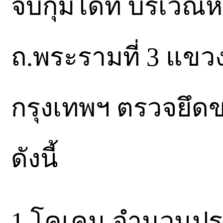
จับกุมได้ที่ บริเว
ถ.พระรามที่ 3 แ
กรุงเทพฯ ตรวจยึดข
ดังนี้
1.โคเคน จำนวนปร