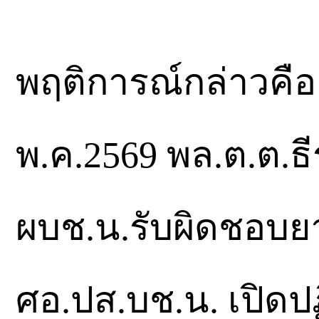
พฤติการณ์กล่าวคือ สื
พ.ค.2569 พล.ต.ต.ธี
ผบช.น.รับผิดชอบยา
ศอ.ปส.บช.น. เปิดปฏ