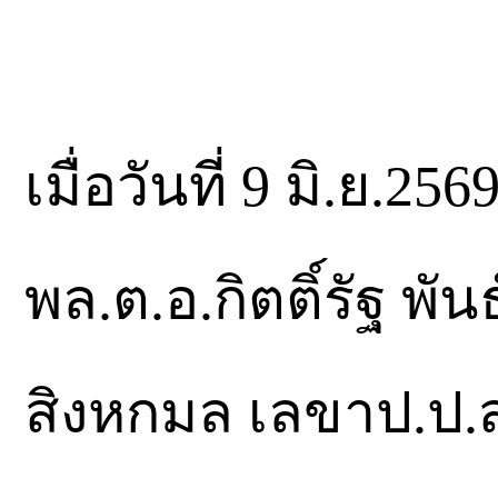
เมื่อวันที่ 9 มิ.ย.
พล.ต.อ.กิตติ์รัฐ พันธ
สิงหกมล เลขาป.ป.