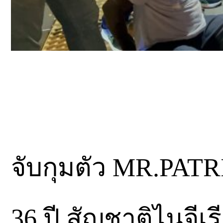
จับกุมตัว MR.PATRI
36 ปี สัญชาติไนจีเ