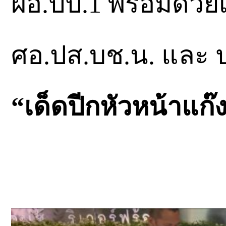
ผอ.ปป.1 พร้อมด้วยเ
ศอ.ปส.บช.น. และ ป
“เด็ดปีกหัวหน้าแก