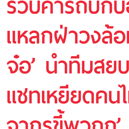
รวบคารถบิ๊ก
แหลกฝ่าวงล้อ
จ๋อ’ นำทีมส
แชทเหยียดคนไท
จากรูขี้พวกกู’