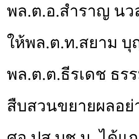
พล.ต.อ.สำราญ นวลม
ให้พล.ต.ท.สยาม บ
พล.ต.ต.ธีรเดช ธรร
สืบสวนขยายผลอย่างต่
ศอ.ปส.บช.น. ได้แ