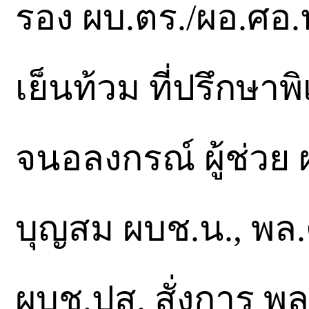
รอง ผบ.ตร./ผอ.ศอ.
เย็นท้วม ที่ปรึกษ
จนอลงกรณ์ ผู้ช่วย
บุญสม ผบช.น., พล
ผบช.ปส. สั่งการ พล