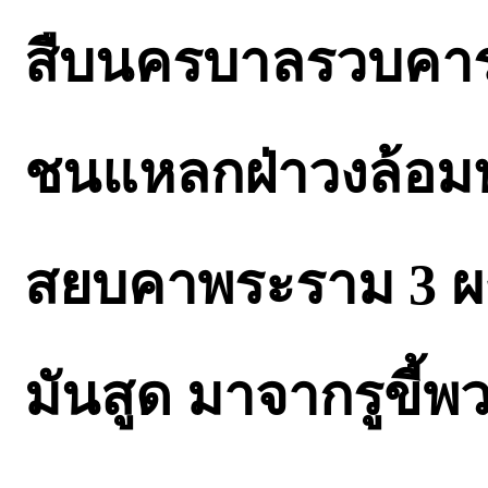
สืบนครบาลรวบคา
ชนแหลกฝ่าวงล้อมหว
สยบคาพระราม 3 ผง
มันสูด มาจากรูขี้พว