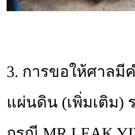
3. การขอให้ศาลมีคำ
แผ่นดิน (เพิ่มเติ
กรณี MR.LEAK YI