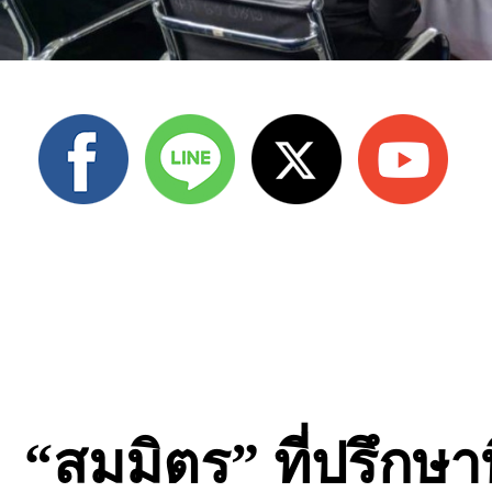
“สมมิตร​” ที่ปรึกษ