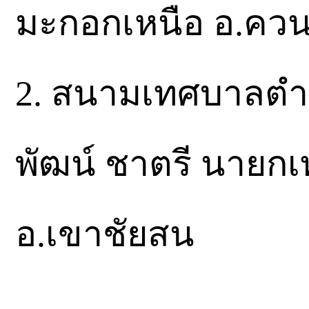
มะกอกเหนือ​ อ.คว
2.​ สนามเทศบาลตำ
พัฒน์​ ชาตรี​ นายก
อ.เขาชัยสน