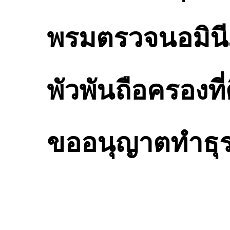
พรมตรวจนอมินีภู
พัวพันถือครองที
ขออนุญาตทำธุร