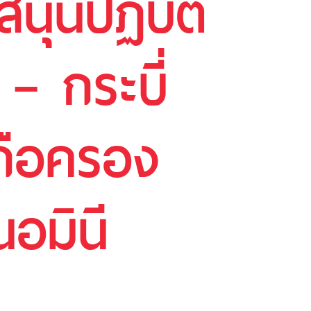
นุนปฏิบัติ
– กระบี่
ถือครอง
นอมินี