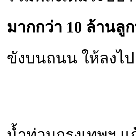
มากกว่า 10 ล้านลู
ขังบนถนน ให้ลงไปอ
น้ำท่วมกรุงเทพฯ แก้