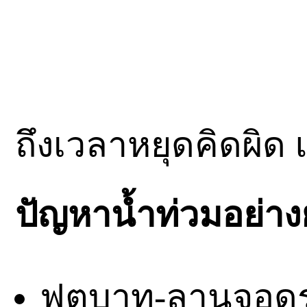
ถึงเวลาหยุดคิดผิด
ปัญหาน้ำท่วมอย่างย
ฟุตบาท-ลานจอดรถซ