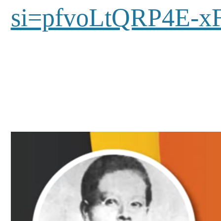
si=pfvoLtQRP4E-x