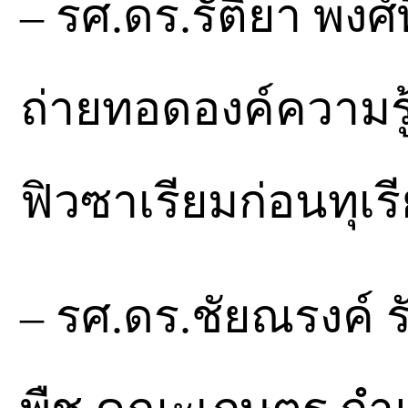
– รศ.ดร.รัติยา พงศ
ถ่ายทอดองค์ความรู
ฟิวซาเรียมก่อนทุเร
– รศ.ดร.ชัยณรงค์ 