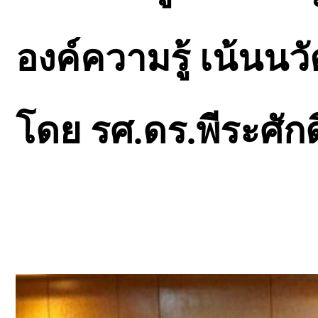
องค์ความรู้ เน้นนว
โดย รศ.ดร.พีระศัก