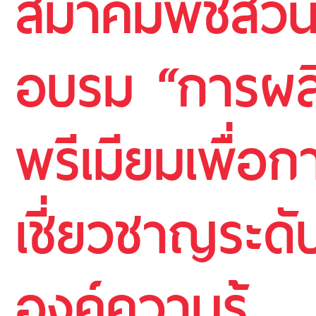
สมาคมพืชสวนแ
อบรม “การผลิ
พรีเมียมเพื่อก
เชี่ยวชาญระด
องค์ความรู้