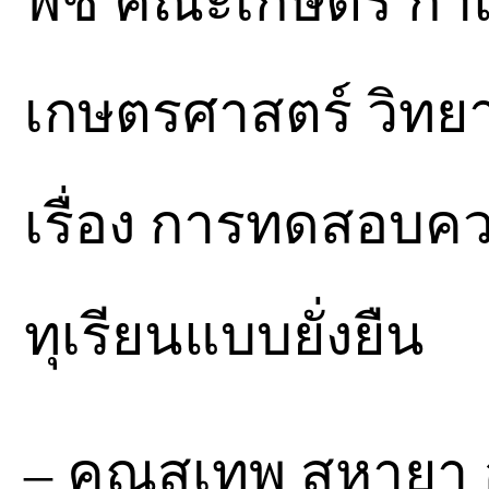
พืช คณะเกษตร กำ
เกษตรศาสตร์ วิท
เรื่อง การทดสอบค
ทุเรียนแบบยั่งยืน
– คุณสุเทพ สหายา 