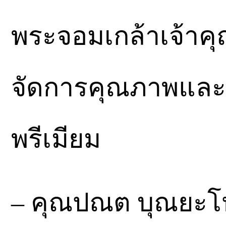
พระจอมเกล้าเจ้าคุ
จัดการคุณภาพและ
พรีเมียม
– คุณปณต บุณยะโห