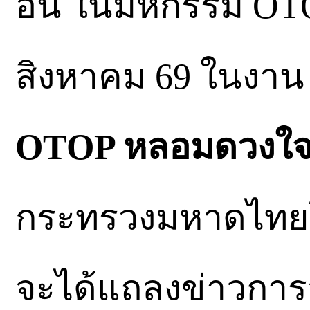
อิน ในมหกรรม OTOP
สิงหาคม 69 ในงา
OTOP หลอมดวงใจด
กระทรวงมหาดไทย
จะได้แถลงข่าวกา