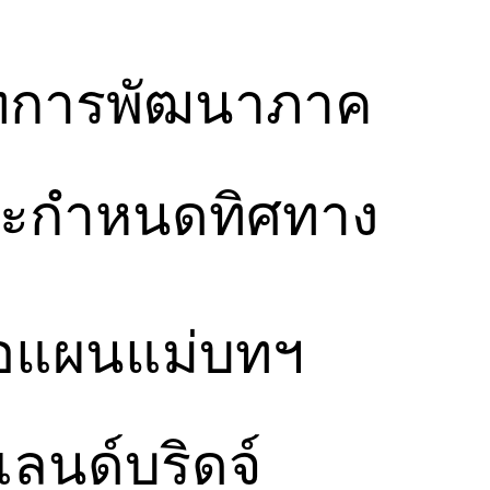
บทการพัฒนาภาค
ละกำหนดทิศทาง
อรอแผนแม่บทฯ
นด์บริดจ์