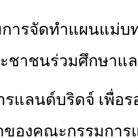
รมการจัดทำแผนแม่
ระชาชนร่วมศึกษาแ
รแลนด์บริดจ์ เพื่
าของคณะกรรมการแล