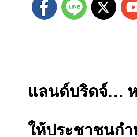
แลนด์บริดจ์… ห
ให้ประชาชนกำ