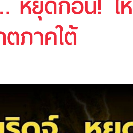
์… หยุดก่อน! ใ
ตภาคใต้