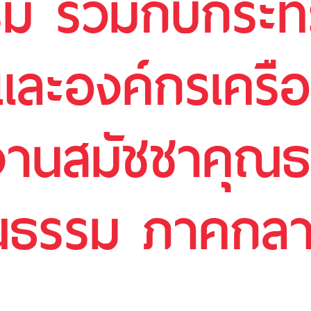
รม ร่วมกับกระ
ละองค์กรเครือ
ดงานสมัชชาคุณ
ณธรรม ภาคกล