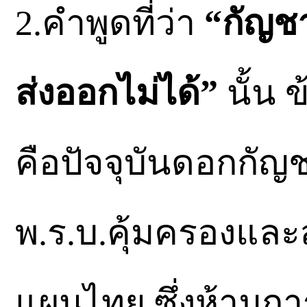
2.คำพูดที่ว่า
“กัญชา
ส่งออกไม่ได้”
นั้น 
คือปัจจุบันดอกกัญ
พ.ร.บ.คุ้มครองและ
แผนไทย ซึ่งห้ามก