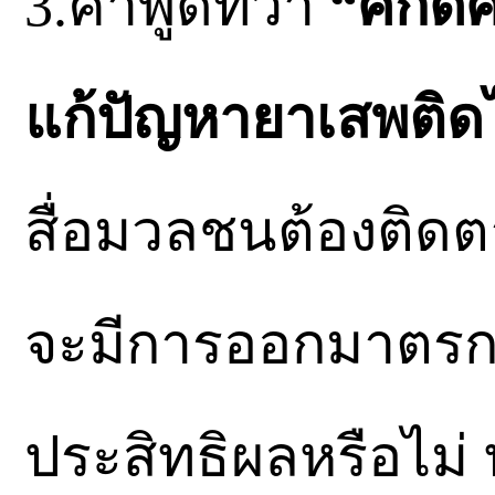
3.คำพูดที่ว่า
“ศักดิ
แก้ปัญหายาเสพติดไ
สื่อมวลชนต้องติด
จะมีการออกมาตรกา
ประสิทธิผลหรือไม