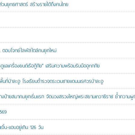
นส่วนยุทธศาสตร์ สร้างรายได้ถึงคนไทย
ตอบโจทย์ไลฟ์สไตล์คนยุคใหม่
เครื่องยนต์เรือกู้ภัย” เสริมความพร้อมรับมืออุทกภัย
นที่ป่าละอู โรงเรียนตำรวจตระเวนชายแดนนเรศวรป่าละอู
ู้สร้างป้ายสมาคมยุคเริ่มแรก จัดบวงสรวงใหญ่พระสยามเทวาธิราช ย้ำความผ
2569
ิ้น-แอบอยู่เกิน 126 วัน