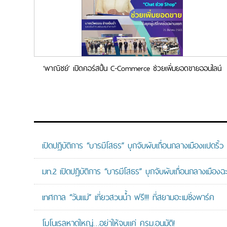
‘พาณิชย์’ เปิดคอร์สปั้น C-Commerce ช่วยเพิ่มยอดขายออนไลน์
เปิดปฏิบัติการ “บารมีโสธร” บุกจับผับเถื่อนกลางเมืองแปดริ้ว
มท.2 เปิดปฏิบัติการ “บารมีโสธร” บุกจับผับเถื่อนกลางเมืองฉ
เทศกาล “วันแม่” เที่ยวสวนน้ำ ฟรี!!! ที่สยามอะเมซิ่งพาร์ค
โมโนเรลหาดใหญ่…อย่าให้จบแค่ ครม.อนุมัติ!