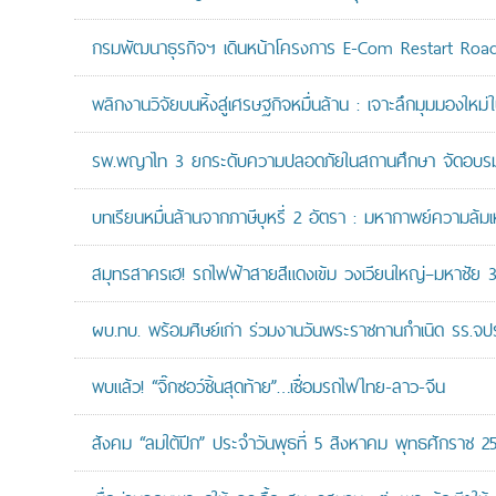
กรมพัฒนาธุรกิจฯ เดินหน้าโครงการ E-Com Restart Ro
พลิกงานวิจัยบนหิ้งสู่เศรษฐกิจหมื่นล้าน : เจาะลึกมุมมองให
รพ.พญาไท 3 ยกระดับความปลอดภัยในสถานศึกษา จัดอบรมปฏิบั
บทเรียนหมื่นล้านจากภาษีบุหรี่ 2 อัตรา : มหากาพย์ความล้
สมุทรสาครเฮ! รถไฟฟ้าสายสีแดงเข้ม วงเวียนใหญ่–มหาชัย 36.
ผบ.ทบ. พร้อมศิษย์เก่า ร่วมงานวันพระราชทานกำเนิด รร.จ
พบแล้ว! “จิ๊กซอว์ชิ้นสุดท้าย”…เชื่อมรถไฟไทย-ลาว-จีน
สังคม “ลมใต้ปีก” ประจำวันพุธที่ 5 สิงหาคม พุทธศักราช 2