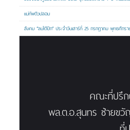
แม่ทัพตัวปลอม
สังคม “ลมใต้ปีก” ประจำวันเสาร์ที่ 25 กรกฎาคม พุทธศักรา
คณะที่ปรึ
พล.ต.อ.สุนทร ซ้ายขวั
ที