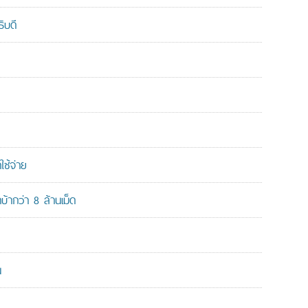
ิบดี
ใช้จ่าย
ากว่า 8 ล้านเม็ด
น