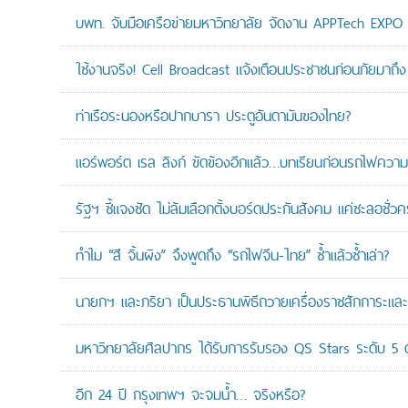
บพท. จับมือเครือข่ายมหาวิทยาลัย จัดงาน APPTech EXPO 20
ใช้งานจริง! Cell Broadcast แจ้งเตือนประชาชนก่อนภัยมาถึง 
ท่าเรือระนองหรือปากบารา ประตูอันดามันของไทย?
แอร์พอร์ต เรล ลิงก์ ขัดข้องอีกแล้ว…บทเรียนก่อนรถไฟความเ
รัฐฯ ชี้แจงชัด ไม่ล้มเลือกตั้งบอร์ดประกันสังคม แค่ชะลอชั่
ทำไม “สี จิ้นผิง” จึงพูดถึง “รถไฟจีน-ไทย” ซ้ำแล้วซ้ำเล่า?
นายกฯ และภริยา เป็นประธานพิธีถวายเครื่องราชสักการะแล
มหาวิทยาลัยศิลปากร ได้รับการรับรอง QS Stars ระดับ 5 ด
อีก 24 ปี กรุงเทพฯ จะจมน้ำ… จริงหรือ?