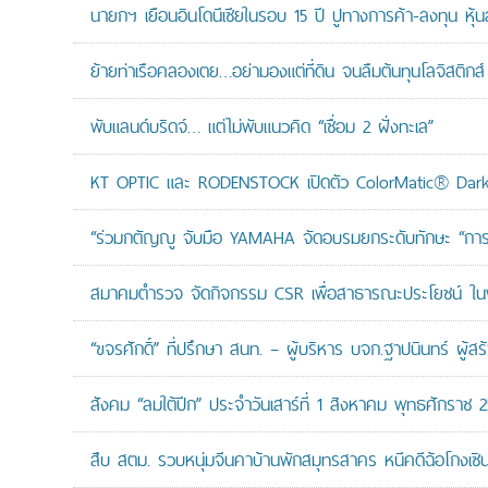
นายกฯ เยือนอินโดนีเซียในรอบ 15 ปี ปูทางการค้า-ลงทุน หุ้
ย้ายท่าเรือคลองเตย…อย่ามองแต่ที่ดิน จนลืมต้นทุนโลจิสติกส์
พับแลนด์บริดจ์… แต่ไม่พับแนวคิด “เชื่อม 2 ฝั่งทะเล”
KT OPTIC และ RODENSTOCK เปิดตัว ColorMatic® Dark 
“ร่วมกตัญญู จับมือ YAMAHA จัดอบรมยกระดับทักษะ “การดูแล
สมาคมตำรวจ จัดกิจกรรม CSR เพื่อสาธารณะประโยชน์ ในพื้
“ขจรศักดิ์” ที่ปรึกษา สนท. – ผู้บริหาร บจก.ฐาปนินทร์ ผ
สังคม “ลมใต้ปีก” ประจำวันเสาร์ที่ 1 สิงหาคม พุทธศักราช 
สืบ สตม. รวบหนุ่มจีนคาบ้านพักสมุทรสาคร หนีคดีฉ้อโกงเซินเจ