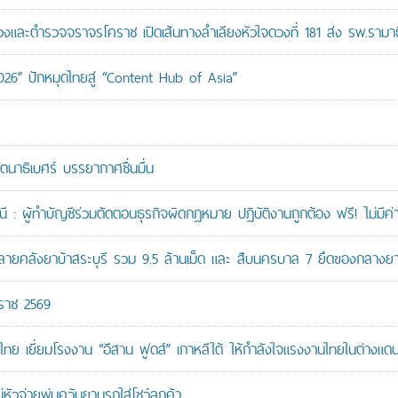
ะตำรวจจราจรโคราช เปิดเส้นทางลำเลียงหัวใจดวงที่ 181 ส่ง รพ.รามาธ
026” ปักหมุดไทยสู่ “Content Hub of Asia”
ัตนาธิเบศร์ บรรยากาศชื่นมื่น
: ผู้ทำบัญชีร่วมตัดตอนธุรกิจผิดกฎหมาย ปฏิบัติงานถูกต้อง ฟรี! ไม่มีค่า
คลังยาบ้าสระบุรี รวม 9.5 ล้านเม็ด และ สืบนครบาล 7 ยึดของกลางยาบ้
กราช 2569
ทย เยี่ยมโรงงาน “อีสาน ฟูดส์” เกาหลีใต้ ให้กำลังใจแรงงานไทยในต่างแด
หัวจ่ายพ่นควันยานรกใส่โชว์ลูกค้า