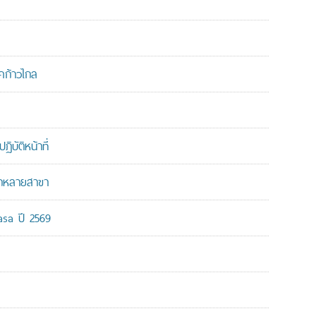
คก้าวไกล
บัติหน้าที่
ากหลายสาขา
-asa ปี 2569