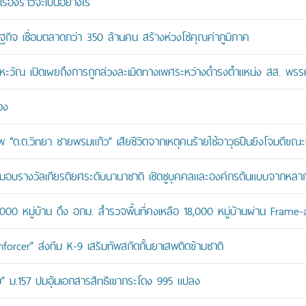
เรื่องราวจะเป็นอย่างไร
ษฐกิจ เชื่อมตลาดกว่า 350 ล้านคน สร้างห่วงโซ่คุณค่าภูมิภาค
หะวัณ เปิดเผยถึงการถูกล่วงละเมิดทางเพศระหว่างดำรงตำแหน่ง สส. พรร
อง
“ด.ต.วิทยา ชายพรมแก้ว” เสียชีวิตจากเหตุคนร้ายใช้อาวุธปืนยิงโจมตีขณะปฏิ
บรางวัลเกียรติยศระดับนานาชาติ เชิดชูบุคคลและองค์กรต้นแบบจากหล
,000 หมู่บ้าน ดึง อกม. สำรวจพื้นที่คงเหลือ 18,000 หมู่บ้านผ่าน Frame
orcer” ส่งทีม K-9 เสริมทัพสกัดกั้นยาเสพติดข้ามชาติ
สอบ” ม.157 ปมอุ้มเอกสารสิทธิเขากระโดง 995 แปลง