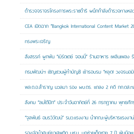
ตำรวจจราจรโครงการพระราชดำริ ผนึกกำลังตำรวจทางหลวงแล
CEA เปิดฉาก “Bangkok International Content Market 2
ทรงพระเจริญ
สังสรรค์ ผูกพัน “เบิร์ดเดย์ จอนนี่” ร้านอาหาร เพลินเพลง ร
กรมพัฒน์ฯ เชิญชวนผู้ทำบัญชี เข้ารอบรม “หยุด! วงจรนอมินี 
พล.ต.อ.สำราญ นวลมา รอง ผบ.ตร. แถลง 2 คดี กก.ดส.ทลาย
สังคม “ลมใต้ปีก” ประจำวันอาทิตย์ที่ 26 กรกฎาคม พุทธศั
“จุลพันธ์ อมรวิวัฒน์” รมว.แรงงาน นำคณะผู้บริหารแรงงานไ
รองจ๋อนำศูนย์ยาเสพติด บช.น. บุกช่วยเด็กชาย 7 ปี พ้นมือแม่