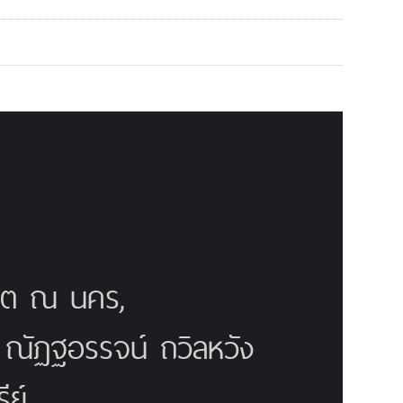
ณิต ณ นคร,
ี ณัฏฐอรรจน์ ถวิลหวัง
ย์,