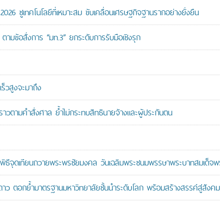
26 ชูเทคโนโลยีที่เหมาะสม ขับเคลื่อนเศรษฐกิจฐานรากอย่างยั่งยืน
ตามข้อสั่งการ “มท.3” ยกระดับการรับมือเชิงรุก
ร็วสูงจะมาถึง
วคราวตามคำสั่งศาล ย้ำไม่กระทบสิทธินายจ้างและผู้ประกันตน
ะพิธีจุดเทียนถวายพระพรชัยมงคล วันเฉลิมพระชนมพรรษาพระบาทสมเด็จพระ
าว ตอกย้ำมาตรฐานมหาวิทยาลัยชั้นนำระดับโลก พร้อมสร้างสรรค์สู่สังคมอ