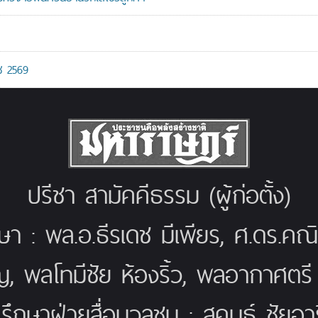
ช 2569
ปรีชา สามัคคีธรรม (ผู้ก่อตั้ง)
กษา : พล.อ.ธีรเดช มีเพียร, ศ.ดร.ค
ญ, พลโทมีชัย ห้องริ้ว, พลอากาศตร
่ปรึกษาฝ่ายสื่อมวลชน : สุคนธ์ ชัยอารี