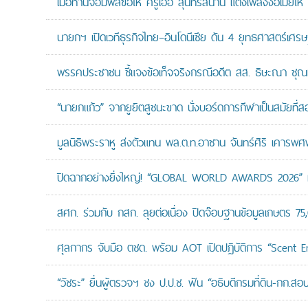
เมื่อท่านจอมพลขอให้ ครูเอื้อ สุนทรสนาน แต่งเพลงง้อเมียให้ 
นายกฯ เปิดเวทีธุรกิจไทย–อินโดนีเซีย ดัน 4 ยุทธศาสตร์เศร
พรรคประชาชน ชี้แจงข้อเท็จจริงกรณีอดีต สส. ธิษะณา ชุณ
“นายกแก้ว” จากยูยิตสูชนะขาด นั่งบอร์ดการกีฬาเป็นสมัยที่ส
มูลนิธิพระราหู ส่งตัวแทน พล.ต.ท.อาชาน จันทร์ศิริ เคารพศพ 
ปิดฉากอย่างยิ่งใหญ่! “GLOBAL WORLD AWARDS 2026” มอ
สศก. ร่วมกับ กสก. ลุยต่อเนื่อง ปิดจ๊อบฐานข้อมูลเกษตร 75
ศุลกากร จับมือ ตชด. พร้อม AOT เปิดปฏิบัติการ “Scent Enf
“วัชระ” ยื่นผู้ตรวจฯ ชง ป.ป.ช. ฟัน “อธิบดีกรมที่ดิน-กก.