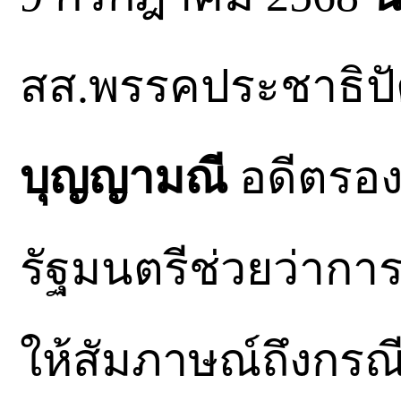
สส.พรรคประชาธิปัต
บุญญามณี
อดีตรอง
รัฐมนตรีช่วยว่า
ให้สัมภาษณ์ถึงกร